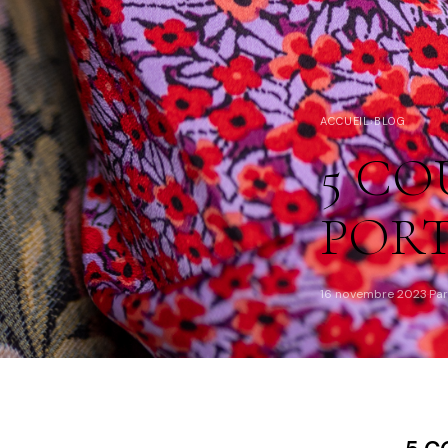
ACCUEIL
›
BLOG
5 CO
POR
16 novembre 2023
Par
·