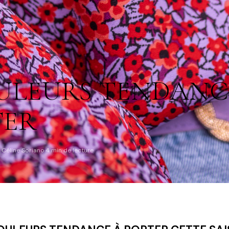
ULEURS TENDANC
TER
 Céline Soriano
4 min de lecture
·