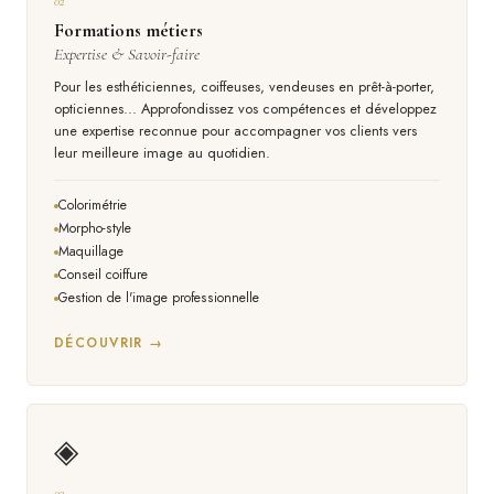
02
Formations métiers
Expertise & Savoir-faire
Pour les esthéticiennes, coiffeuses, vendeuses en prêt-à-porter,
opticiennes... Approfondissez vos compétences et développez
une expertise reconnue pour accompagner vos clients vers
leur meilleure image au quotidien.
Colorimétrie
Morpho-style
Maquillage
Conseil coiffure
Gestion de l'image professionnelle
DÉCOUVRIR →
◈
03