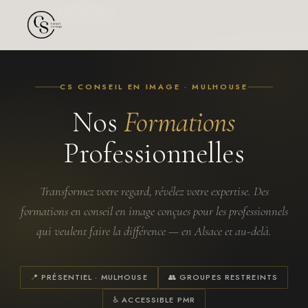
ACCUEIL
›
FORMATIONS
CS CONSEIL EN IMAGE · MULHOUSE
Nos
Formations
Professionnelles
Transformez votre regard, révélez votre expertise. Des
formations en conseil en image conçues pour les professionnels
qui veulent faire la différence — en Alsace et au-delà.
📍 PRÉSENTIEL · MULHOUSE
👥 GROUPES RESTREINTS
♿ ACCESSIBLE PMR