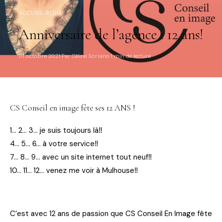
ACCUEIL
›
BLOG
Anniversaire de l’agence : 12 ans!
01 octobre 2021
Par Céline Soriano
1 min de lecture
·
·
CS Conseil en image fête ses 12 ANS !
1… 2… 3… je suis toujours là‼
4… 5… 6… à votre service‼
7… 8… 9… avec un site internet tout neuf‼
10… 11… 12… venez me voir à Mulhouse‼
C’est avec 12 ans de passion que CS Conseil En Image fête