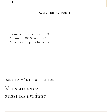
quantité
de
AJOUTER AU PANIER
Forfait
Conseil
en
image
Livraison offerte dès 60 €
Femme
Paiement 100 % sécurisé
Retours acceptés 14 jours
DANS LA MÊME COLLECTION
Vous aimerez
aussi
ces produits