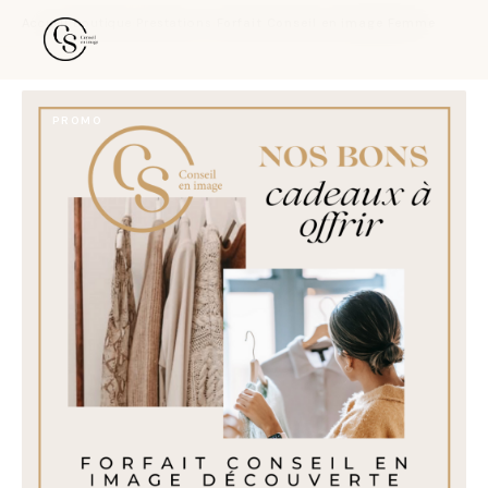
Accueil
›
Boutique
›
Prestations
›
Forfait Conseil en image Femme
PROMO