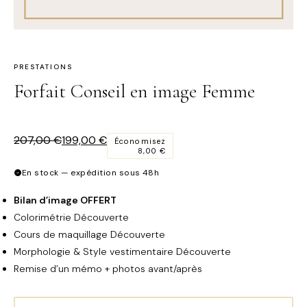
PRESTATIONS
Forfait Conseil en image Femme
Le
Le
207,00
€
199,00
€
Économisez
8,00
€
prix
prix
initial
actuel
En stock — expédition sous 48h
était :
est :
207,00 €.
199,00 €.
Bilan d’image OFFERT
Colorimétrie Découverte
Cours de maquillage Découverte
Morphologie & Style vestimentaire Découverte
Remise d’un mémo + photos avant/après