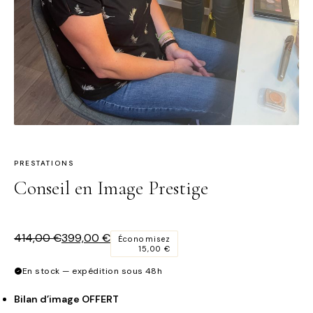
PRESTATIONS
Conseil en Image Prestige
Le
Le
414,00
€
399,00
€
Économisez
15,00
€
prix
prix
initial
actuel
En stock — expédition sous 48h
était :
est :
414,00 €.
399,00 €.
Bilan d’image OFFERT