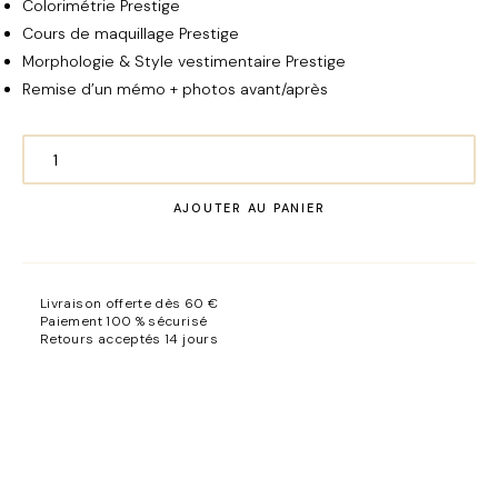
Colorimétrie Prestige
Cours de maquillage Prestige
Morphologie & Style vestimentaire Prestige
Remise d’un mémo + photos avant/après
quantité
de
AJOUTER AU PANIER
Conseil
en
Image
Prestige
Livraison offerte dès 60 €
Paiement 100 % sécurisé
Retours acceptés 14 jours