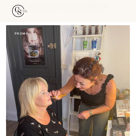
Accueil
›
Boutique
›
Prestations
›
Conseil en Image Prestige
PROMO