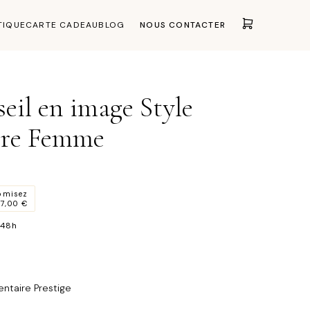
TIQUE
CARTE CADEAU
BLOG
NOUS CONTACTER
eil en image Style
ire Femme
omisez
97,00
€
 48h
ntaire Prestige