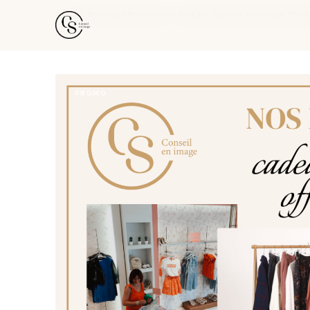
Accueil
›
Boutique
›
Prestations
›
Forfait Conseil en image Sty
PROMO