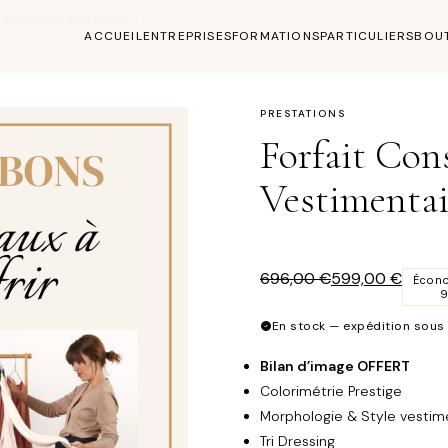
le Vestimentaire Femme
ACCUEIL
ENTREPRISES
FORMATIONS
PARTICULIERS
BOU
PRESTATIONS
Forfait Cons
Vestimenta
Le
Le
696,00
€
599,00
€
Écon
prix
prix
initial
actuel
En stock — expédition sous
était :
est :
696,00 €.
599,00 €.
Bilan d’image OFFERT
Colorimétrie Prestige
Morphologie & Style vestime
Tri Dressing