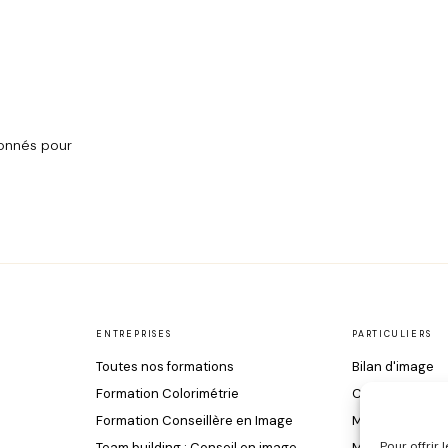
onnés pour
ENTREPRISES
PARTICULIERS
Toutes nos formations
Bilan d'image
Formation Colorimétrie
Colorimétrie
Formation Conseillère en Image
Morphologie & 
Pour offrir
Team building : Conseil en image
Maquillage & S