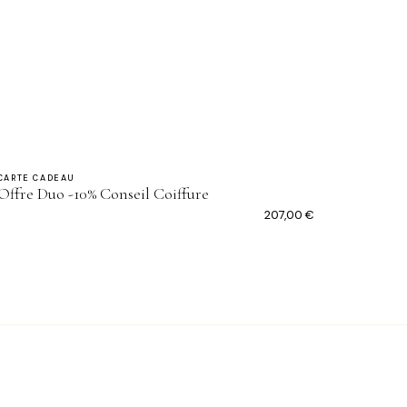
CARTE CADEAU
Offre Duo -10% Conseil Coiffure
207,00
€