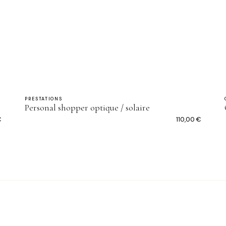
PRESTATIONS
Personal shopper optique / solaire
€
110,00
€