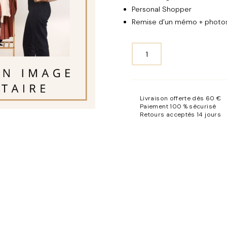
Personal Shopper
Remise d’un mémo + photos
quantité
de
Forfait
Conseil
Livraison offerte dès 60 €
en
Paiement 100 % sécurisé
image
Retours acceptés 14 jours
Style
Vestimentaire
Femme