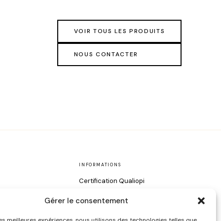
VOIR TOUS LES PRODUITS
NOUS CONTACTER
INFORMATIONS
Certification Qualiopi
Contact
Gérer le consentement
Style
 les meilleures expériences, nous utilisons des technologies telles que
oin du Visage