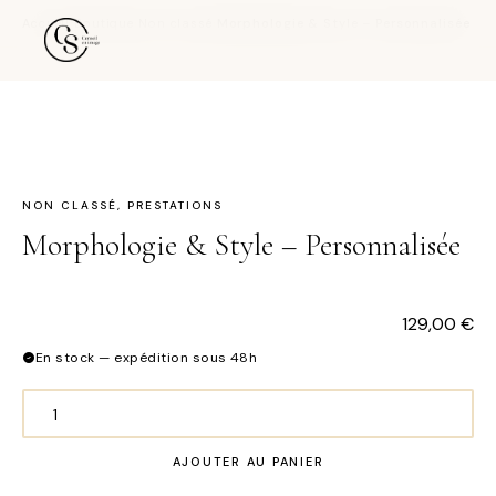
Accueil
›
Boutique
›
Non classé
›
Morphologie & Style – Personnalisée
NON CLASSÉ
,
PRESTATIONS
Morphologie & Style – Personnalisée
129,00
€
En stock — expédition sous 48h
quantité
de
AJOUTER AU PANIER
Morphologie
&