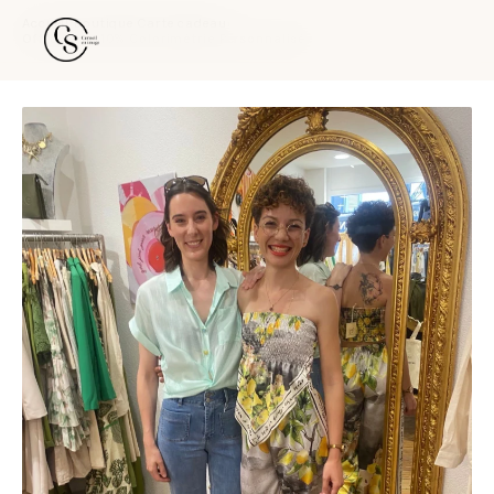
Accueil
›
Boutique
›
Carte cadeau
›
Offre duo -10% Colorimétrie Personnalisée