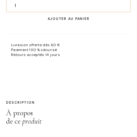
quantité
de
AJOUTER AU PANIER
Offre
duo
-10%
Colorimétrie
Livraison offerte dès 60 €
Personnalisée
Paiement 100 % sécurisé
Retours acceptés 14 jours
DESCRIPTION
À propos
de ce
produit