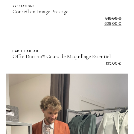
PRESTATIONS
Conseil en Image Prestige
810,00
€
Le
639,00
€
prix
Le
initial
prix
était :
actuel
810,00 €.
est :
639,00 €.
CARTE CADEAU
Offre Duo -10% Cours de Maquillage Essentiel
135,00
€