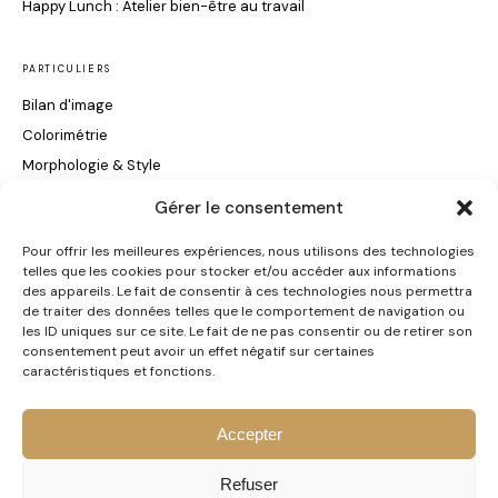
Happy Lunch : Atelier bien-être au travail
PARTICULIERS
Bilan d'image
Colorimétrie
Morphologie & Style
Maquillage & Soin du Visage
Gérer le consentement
Conseils Coiffure
Pour offrir les meilleures expériences, nous utilisons des technologies
telles que les cookies pour stocker et/ou accéder aux informations
INFORMATIONS
des appareils. Le fait de consentir à ces technologies nous permettra
de traiter des données telles que le comportement de navigation ou
Certification Qualiopi
les ID uniques sur ce site. Le fait de ne pas consentir ou de retirer son
consentement peut avoir un effet négatif sur certaines
Contact
caractéristiques et fonctions.
Accepter
© 2026 CS Conseil en Image · Céline Soriano · Mulhouse ·
Mentions légales
·
Refuser
CGV