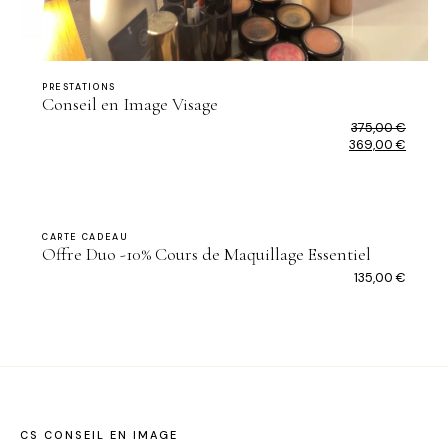
PRESTATIONS
Conseil en Image Visage
375,00
€
Le
369,00
€
prix
Le
initial
prix
était :
actuel
375,00 €.
est :
369,00 €.
CARTE CADEAU
Offre Duo -10% Cours de Maquillage Essentiel
135,00
€
CS CONSEIL EN IMAGE