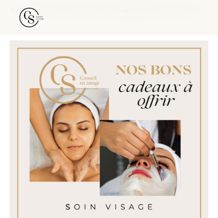
Accueil
›
Boutique
›
Prestations
›
Soin Visage hydratant ou purifiant