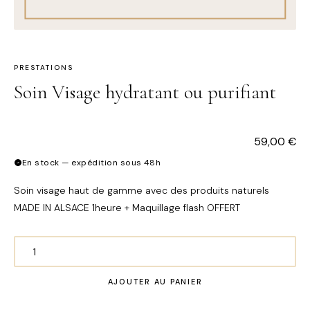
PRESTATIONS
Soin Visage hydratant ou purifiant
59,00
€
En stock — expédition sous 48h
Soin visage haut de gamme avec des produits naturels
MADE IN ALSACE 1heure + Maquillage flash OFFERT
quantité
de
AJOUTER AU PANIER
Soin
Visage