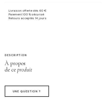
hydratant
ou
Livraison offerte dès 60 €
purifiant
Paiement 100 % sécurisé
Retours acceptés 14 jours
DESCRIPTION
À propos
de ce
produit
UNE QUESTION ?