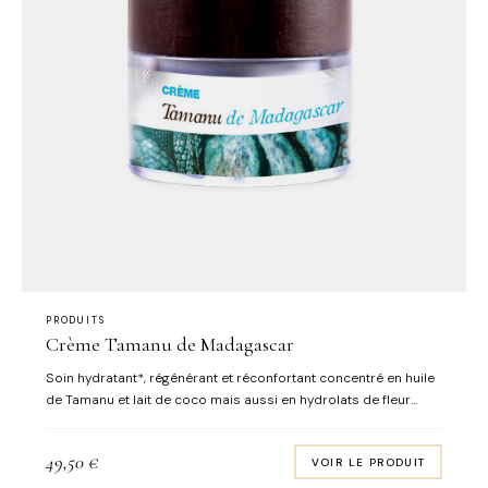
PRODUITS
Crème Tamanu de Madagascar
Soin hydratant*, régénérant et réconfortant concentré en huile
de Tamanu et lait de coco mais aussi en hydrolats de fleur
d’oranger et verveine, en extrait de santal et en argile violette.
L’épiderme se restaure au fil des applications et retrouve
49,50
€
VOIR LE PRODUIT
confort, douceur et éclat. Senteurs naturelles : lemongrass,
citron vert & noix de coco Format : pot 50 mL * hydratation des