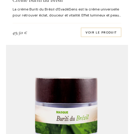
Crème Buriti du Brésil
La crème Buriti du Brésil d'EvadéSens est la crème universelle
pour retrouver éclat, douceur et vitalité. Effet lumineux et peau
de pêche garanti! C'est un "booster de teint". Convient à tous
types de peaux (teints ternes & asphyxiés) Artisans Français -
49,50
€
VOIR LE PRODUIT
Made in France - Senteurs naturelles: orange sanguine,
pamplemousse, mandarine rouge Contenance : 50 ml