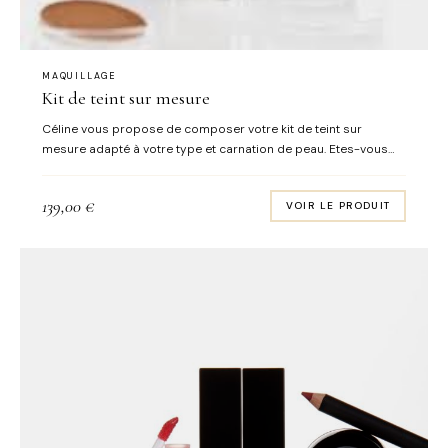
MAQUILLAGE
Kit de teint sur mesure
Céline vous propose de composer votre kit de teint sur
mesure adapté à votre type et carnation de peau. Etes-vous
mise en valeur avec des teintes dorées ou rosées? Je vous dis
tout! Le plus: Optez pour le cours de maquillage individuel et
139,00
€
VOIR LE PRODUIT
personnalisé pour apprendre les bons gestes et obtenir un
teint idéal, lumineux et qui tiennent toute la journée!