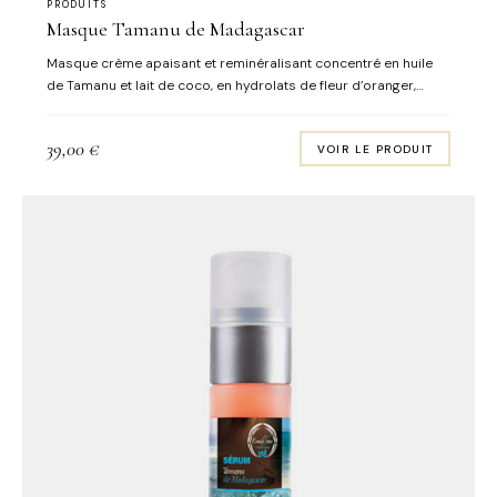
PRODUITS
Masque Tamanu de Madagascar
Masque crème apaisant et reminéralisant concentré en huile
de Tamanu et lait de coco, en hydrolats de fleur d’oranger,
verveine et santal, ainsi qu’en argile violette. Réelle réponse
beauté des peaux déshydratées. Au fil des applications, la
39,00
€
VOIR LE PRODUIT
peau retrouve douceur, confort et hydratation Senteurs
naturelles : lemongrass & citron vert Format : pot 50 mL