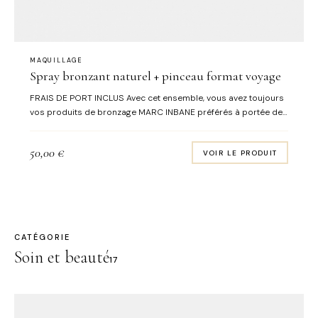
MAQUILLAGE
Spray bronzant naturel + pinceau format voyage
FRAIS DE PORT INCLUS Avec cet ensemble, vous avez toujours
vos produits de bronzage MARC INBANE préférés à portée de
main! Le kit de voyage se compose du spray de bronzage
naturel (50ml), d'un pinceau Kabuki et d'une pochette luxueuse
50,00
€
VOIR LE PRODUIT
faite à la main. Astuce: L'accessoire de voyage parfait, tient
dans votre bagage à main! Commandez notre gant avec cet
ensemble pour un bronzage uniforme du corps.
CATÉGORIE
Soin et beauté
17