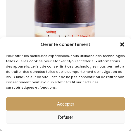
Gérer le consentement
Pour offrir les meilleures expériences, nous utilisons des technologies
telles que les cookies pour stocker et/ou accéder aux informations
des appareils. Le fait de consentir à ces technologies nous permettra
de traiter des données telles que le comportement de navigation ou
les ID uniques sur ce site. Le fait de ne pas consentir ou de retirer son
consentement peut avoir un effet négatif sur certaines
caractéristiques et fonctions.
PRODUITS
Crème Inca Inchi du Pérou
Accepter
Soin des peaux matures, hautement concentré en actifs anti-
âges, repulpants et raffermissants tels que l'acide
Refuser
hyaluronique, le dragon's blood, l'huile d'Inca Inchiet le chanvre,
la vitamine E ou encore les hydrolats de ciste et d’immortelle.