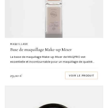
MAQUILLAGE
Base de maquillage Make-up Mixer
La base de maquillage Make-up Mixer de MAQPRO est
essentielle et incontournable pour un maquillage de qualité.
Elle permet : d'illuminer votre teint de faire tenir votre
maquillage de protéger votre peau des pigments du fond de
29,00
€
VOIR LE PRODUIT
teint Soyez sûr de vos achats et optez pour le cours de
maquillage individuel et personnalisé afin d’apprendre les
bons gestes adaptés à votre morphologie des yeux et du
visage ainsi que d’utiliser les bonnes couleurs!