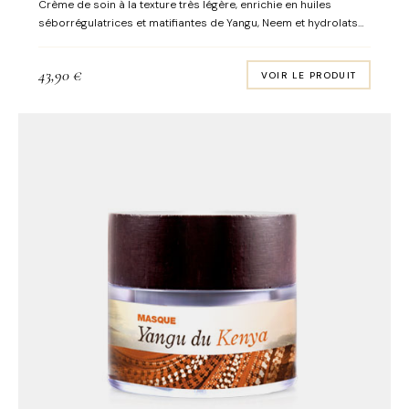
Crème de soin à la texture très légère, enrichie en huiles
séborrégulatrices et matifiantes de Yangu, Neem et hydrolats
antibactériens d’achillée millefeuille, pamplemousse et ciste
ainsi qu’en huiles essentielles régulatrices et astringentes de
43,90
€
VOIR LE PRODUIT
menthe poivrée et tea tree. Contenance : 50 ml