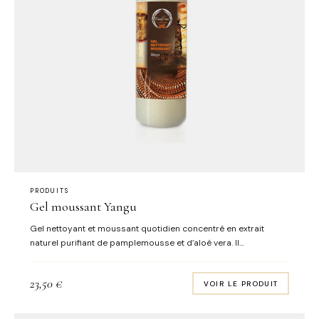
PRODUITS
Gel moussant Yangu
Gel nettoyant et moussant quotidien concentré en extrait
naturel purifiant de pamplemousse et d’aloé vera. Il
débarrasse la peau des impuretés et de l’excès de sébum en
profondeur. Utilisation après utilisation l’épiderme est régulé,
23,50
€
VOIR LE PRODUIT
doux, lumineux et net à nouveau. Senteurs : citron & citron vert
Format : flacon pompe 100 mL FORMULE SANS SAVON/SANS
ALCOOL