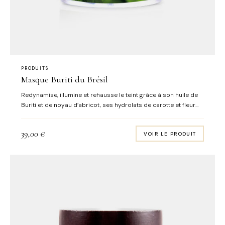
PRODUITS
Masque Buriti du Brésil
Redynamise, illumine et rehausse le teint grâce à son huile de
Buriti et de noyau d’abricot, ses hydrolats de carotte et fleur
d’oranger ou encore l’argile rouge riche en oxyde de fer.
Convient à tous les types de peaux. Le teint retrouve éclat,
39,00
€
VOIR LE PRODUIT
dynamisme, lumière et souplesse. Senteurs naturelles :
pamplemousse, mandarine rouge & fleur d’oranger Format :
pot 50 mL