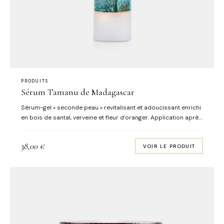
PRODUITS
Sérum Tamanu de Madagascar
Sérum-gel « seconde peau » revitalisant et adoucissant enrichi
en bois de santal, verveine et fleur d’oranger. Application après
application, la peau est réconfortée, apaisée, et retrouve
souplesse, douceur et confort. Format : flacon airless 30 mL
38,00
€
VOIR LE PRODUIT
FORMULE SANS SENTEUR