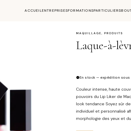
ACCUEIL
ENTREPRISES
FORMATIONS
PARTICULIERS
BOU
MAQUILLAGE
,
PRODUITS
Laque-à-lèv
En stock — expédition sous
Couleur intense, haute couvr
pouvoirs du Lip Liker de Maq
look tendance Soyez sûr de
individuel et personnalisé 
morphologie des yeux et du 