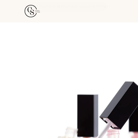
Accueil
›
Boutique
›
Maquillage
›
Laque-à-lèvres