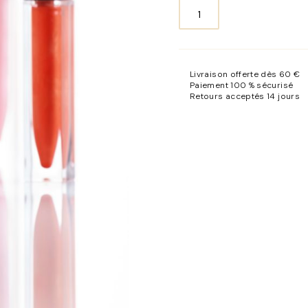
quantité
de
Laque-
à-
Livraison offerte dès 60 €
lèvres
Paiement 100 % sécurisé
Retours acceptés 14 jours