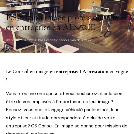
ACCUEIL
›
BLOG
Formation image professionnelle
en entreprise en ALSACE
30 septembre 2020
Par Céline Soriano
1 min de lecture
·
·
Le Conseil en image en entreprise; LA prestation en vogue
!
Vous êtes une entreprise et vous souhaitez allier le bien-
être de vos employés à l’importance de leur image?
Pensez-vous que le langage véhiculé par leur look, leur
style et leur attitude correspondent à celui de votre
entreprise? CS Conseil En Image se donne pour mission de
répondre à vos besoins.