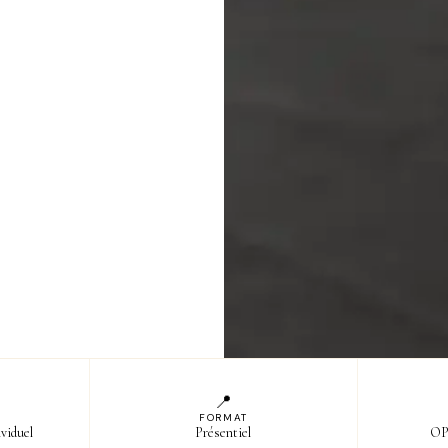
📍
FORMAT
ividuel
Présentiel
OPC