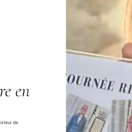
re en
orteur de