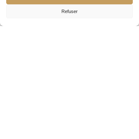
Refuser
Relooking Party, Anniversaire & EVJF 🌸
07 avril 2026
·
1 min de lecture
LIRE L'ARTICLE