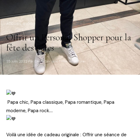
ACCUEIL
›
BLOG
Offrir un Personal Shopper pour la
fête des pères
25 juin 2022
Par Céline Soriano
1 min de lecture
·
·
Papa chic, Papa classique, Papa romantique, Papa
moderne, Papa rock….
Voilà une idée de cadeau originale : Offrir une séance de