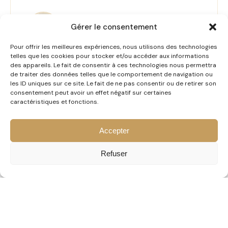
Gérer le consentement
Pour offrir les meilleures expériences, nous utilisons des technologies
Céline Soriano
telles que les cookies pour stocker et/ou accéder aux informations
Conseillère en image certifiée Qualiopi, fondatrice de
des appareils. Le fait de consentir à ces technologies nous permettra
CS Conseil en Image à Mulhouse depuis 2009.
de traiter des données telles que le comportement de navigation ou
les ID uniques sur ce site. Le fait de ne pas consentir ou de retirer son
consentement peut avoir un effet négatif sur certaines
caractéristiques et fonctions.
Accepter
Refuser
DÉCOUVRIR AUSSI
Ces articles pourraient
vous
intéresser