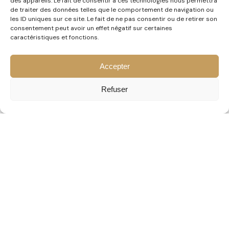
des appareils. Le fait de consentir à ces technologies nous permettra
de traiter des données telles que le comportement de navigation ou
les ID uniques sur ce site. Le fait de ne pas consentir ou de retirer son
consentement peut avoir un effet négatif sur certaines
caractéristiques et fonctions.
Accepter
Refuser
Céline Soriano
Conseillère en image certifiée Qualiopi, fondatrice de
CS Conseil en Image à Mulhouse depuis 2009.