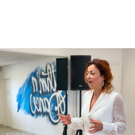
ACCUEIL
›
BLOG