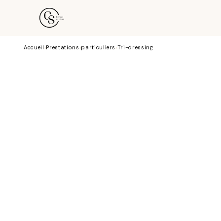
LA PRESTATION
PROGRAMME
FORMULES
Accueil
›
Prestations
›
particuliers
›
Tri-dressing