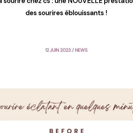
à sourire chez cs :
une NOUVELLE prestati
des sourires éblouissants !
12 JUIN 2023 / NEWS