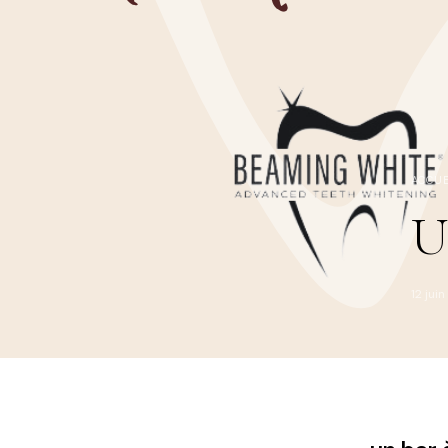
ACCUE
U
12 jui