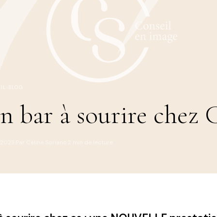
IL
›
BLOG
n bar à sourire chez 
n 2023
Par Céline Soriano
2 min de lecture
·
·