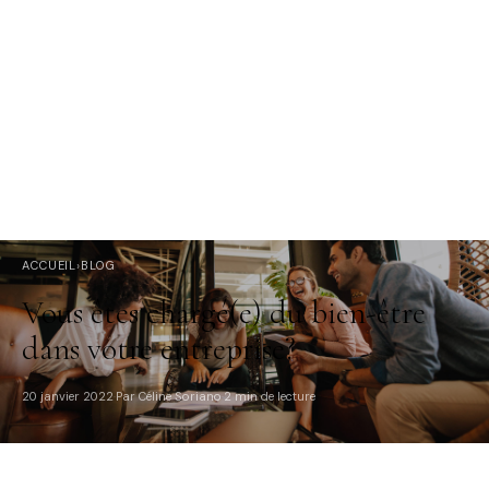
ACCUEIL
›
BLOG
Vous êtes chargé(e) du bien-être
dans votre entreprise?
20 janvier 2022
Par Céline Soriano
2 min de lecture
·
·