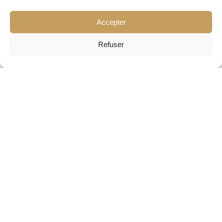
Accepter
Refuser
Relooking Party, Anniversaire & EVJF 🌸
07 avril 2026
·
1 min de lecture
LIRE L'ARTICLE