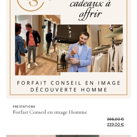
PRESTATIONS
Forfait Conseil en image Homme
366,00
€
Le
339,00
€
prix
Le
initial
prix