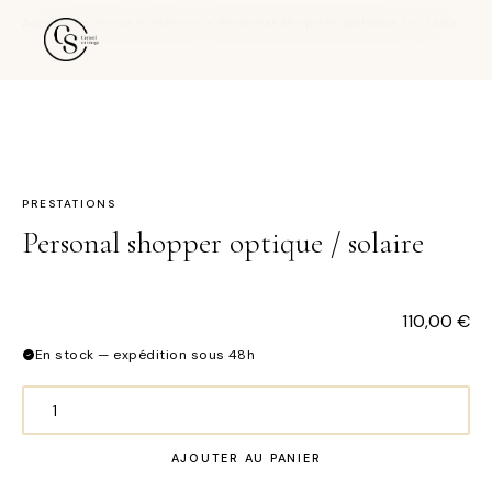
Accueil
›
Boutique
›
Prestations
›
Personal shopper optique / solaire
PRESTATIONS
Personal shopper optique / solaire
110,00
€
En stock — expédition sous 48h
quantité
de
AJOUTER AU PANIER
Personal
shopper