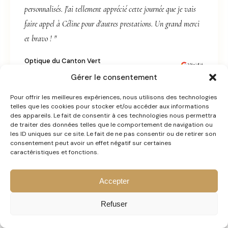
personnalisés. J'ai tellement apprécié cette journée que je vais
faire appel à Céline pour d'autres prestations. Un grand merci
et bravo ! "
Optique du Canton Vert
Vérifié
18/06/2026
Gérer le consentement
Pour offrir les meilleures expériences, nous utilisons des technologies
telles que les cookies pour stocker et/ou accéder aux informations
des appareils. Le fait de consentir à ces technologies nous permettra
de traiter des données telles que le comportement de navigation ou
"Un grand merci à Céline pour son professionnalisme, sa bonne
les ID uniques sur ce site. Le fait de ne pas consentir ou de retirer son
consentement peut avoir un effet négatif sur certaines
humeur et sa bienveillance ! 😊 Grâce à un bon cadeau en
caractéristiques et fonctions.
colorimétrie prestige, j'ai passé un agréable moment avec pleins
de conseils ! Je pense revenir pour le morpho-style afin de
Accepter
compléter avec les conseils en colorimétrie ! "
Refuser
Séverine Kankowsky
Vérifié
07/05/2026