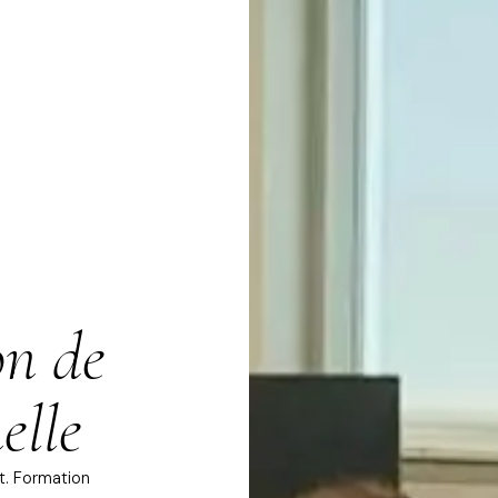
on de
elle
t. Formation