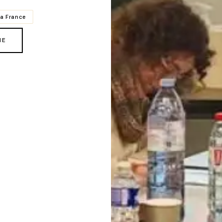
la France
ME