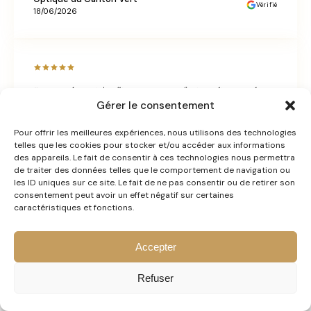
Vérifié
18/06/2026
"Un grand merci à Céline pour son professionnalisme, sa bonne
Gérer le consentement
humeur et sa bienveillance ! 😊 Grâce à un bon cadeau en
colorimétrie prestige, j'ai passé un agréable moment avec pleins
Pour offrir les meilleures expériences, nous utilisons des technologies
telles que les cookies pour stocker et/ou accéder aux informations
de conseils ! Je pense revenir pour le morpho-style afin de
des appareils. Le fait de consentir à ces technologies nous permettra
de traiter des données telles que le comportement de navigation ou
compléter avec les conseils en colorimétrie ! "
les ID uniques sur ce site. Le fait de ne pas consentir ou de retirer son
consentement peut avoir un effet négatif sur certaines
Séverine Kankowsky
caractéristiques et fonctions.
Vérifié
07/05/2026
Accepter
Refuser
"Céline est accueillante et met en confiance dès les premiers