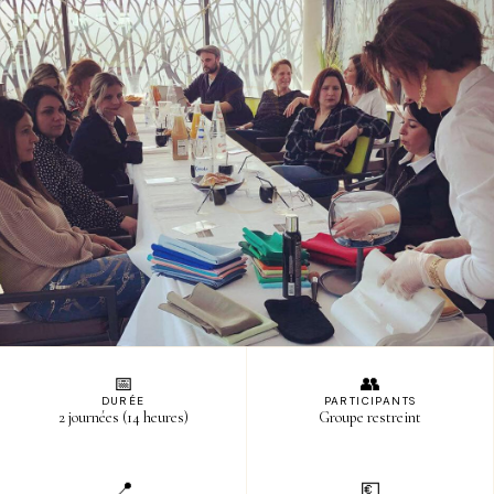
S
📅
👥
DURÉE
PARTICIPANTS
2 journées (14 heures)
Groupe restreint
📍
💶