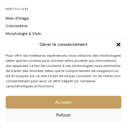
PARTICULIERS
Bilan d'image
Colorimétrie
Morphologie & Style
Maquillage & Soin du Visage
Gérer le consentement
Conseils Coiffure
Pour offrir les meilleures expériences, nous utilisons des technologies
telles que les cookies pour stocker et/ou accéder aux informations
INFORMATIONS
des appareils. Le fait de consentir à ces technologies nous permettra
de traiter des données telles que le comportement de navigation ou
Certification Qualiopi
les ID uniques sur ce site. Le fait de ne pas consentir ou de retirer son
consentement peut avoir un effet négatif sur certaines
Contact
caractéristiques et fonctions.
Accepter
© 2026 CS Conseil en Image · Céline Soriano · Mulhouse ·
Mentions légales
·
Refuser
CGV
CERTIFIÉ QUALIOPI