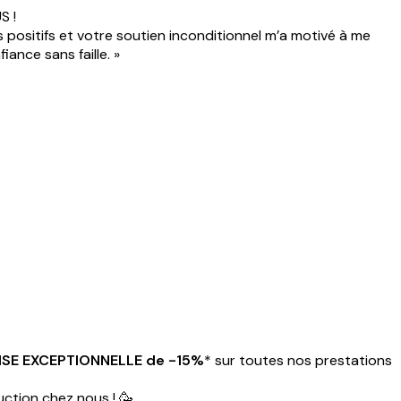
S !
s positifs et votre soutien inconditionnel m’a motivé à me
ance sans faille. »
SE EXCEPTIONNELLE de -15%
* sur toutes nos prestations
uction chez nous ! 🥳