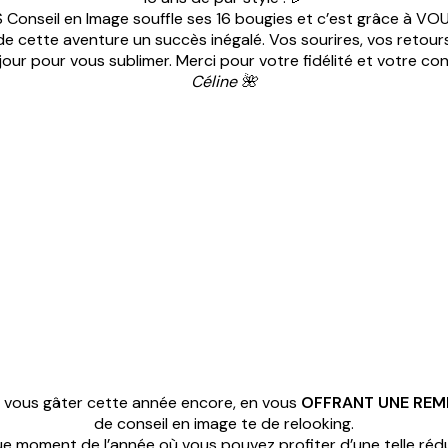
 Conseil en Image souffle ses 16 bougies et c’est grâce à VOU
 de cette aventure un succès inégalé. Vos sourires, vos retour
ur pour vous sublimer. Merci pour votre fidélité et votre confi
Céline 🌺
 vous gâter cette année encore, en vous
OFFRANT UNE REMI
de conseil en image te de relooking.
que moment de l’année où vous pouvez profiter d’une telle réd